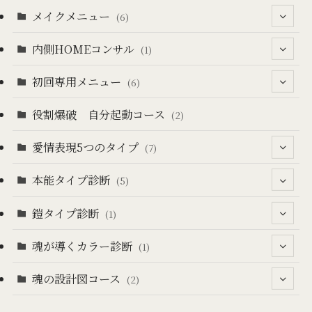
メイクメニュー
(2)
(6)
(10)
内側HOMEコンサル
(2)
(1)
(3)
(2)
初回専用メニュー
(1)
(6)
(1)
(2)
役割爆破 自分起動コース
(6)
(2)
(1)
愛情表現5つのタイプ
(7)
(2)
本能タイプ診断
(7)
(5)
(3)
鎧タイプ診断
(1)
(1)
(4)
魂が導くカラー診断
(1)
(1)
(1)
魂の設計図コース
(1)
(2)
(1)
(1)