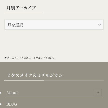
(2)
月別アーカイブ
(1)
月
別
ア
ー
カ
イ
ブ
ホーム
メイクメニュー
フルメイク施術
ミタスメイク＆ミチルジカン
About
BLOG